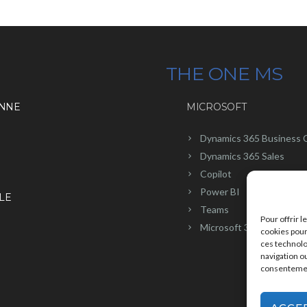
THE ONE MS
ENNE
MICROSOFT
Dynamics 365 Business 
Dynamics 365 Sales
Copilot
Power BI
LE
Teams
Pour offrir 
Microsoft 365
cookies pour
ces technolo
navigation ou
N
consentement