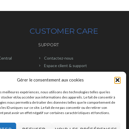
CUSTOMER CARE
SUPPORT
Central
Contactez-nous
Espace client & support
CGV CH
Gérer le consentement aux cookies
CGV FR
CGV UK
les meilleures expériences, nous utilisons des technologies telles que les
 stocker et/ou accéder aux informations des appareils. Le fait de consentir à
gies nous permettra de traiter des données telles que le comportement de
 les ID uniques sur ce site. Le fait de ne pas consentir ou de retirer son
 peut avoir un effet négatif sur certaines caractéristiques et fonctions.