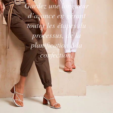
Gardez une longueur
d’avance en gérant
toutes les étapes du
processus, de la
planification à la
confection.