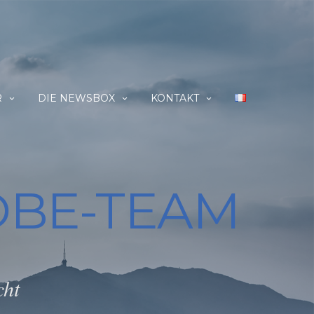
R
DIE NEWSBOX
KONTAKT
DBE-TEAM
cht