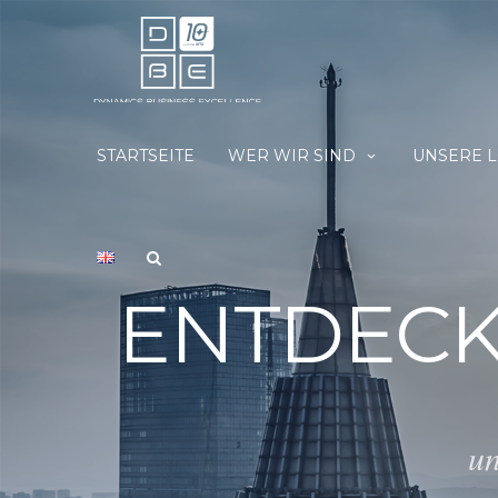
STARTSEITE
WER WIR SIND
UNSERE 
ENTDECK
un