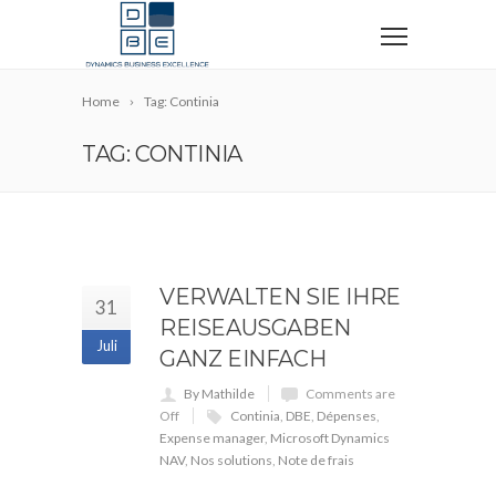
Home
Tag: Continia
TAG: CONTINIA
VERWALTEN SIE IHRE
31
REISEAUSGABEN
Juli
GANZ EINFACH
By Mathilde
Comments are
Off
Continia
,
DBE
,
Dépenses
,
Expense manager
,
Microsoft Dynamics
NAV
,
Nos solutions
,
Note de frais