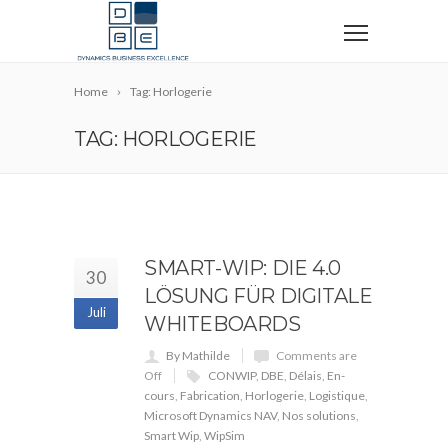
Home
Tag: Horlogerie
TAG: HORLOGERIE
SMART-WIP: DIE 4.0
30
LÖSUNG FÜR DIGITALE
Juli
WHITEBOARDS
By Mathilde
Comments are
Off
CONWIP
,
DBE
,
Délais
,
En-
cours
,
Fabrication
,
Horlogerie
,
Logistique
,
Microsoft Dynamics NAV
,
Nos solutions
,
Smart Wip
,
WipSim